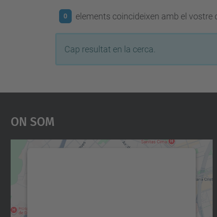
elements coincideixen amb el vostre c
0
Cap resultat en la cerca.
On Som
Necessitem el vostre consentiment
per carregar el servei Google Maps!
Utilitzem un servei de tercers per incrustar
contingut del mapa que pugui recollir dades
sobre la vostra activitat. Reviseu-ne els