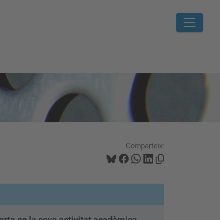
Comparteix:
erta en la seva activitat acadèmica