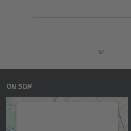
.
On Som
Necessitem el vostre consentiment
per carregar el servei Google Maps!
Utilitzem un servei de tercers per incrustar