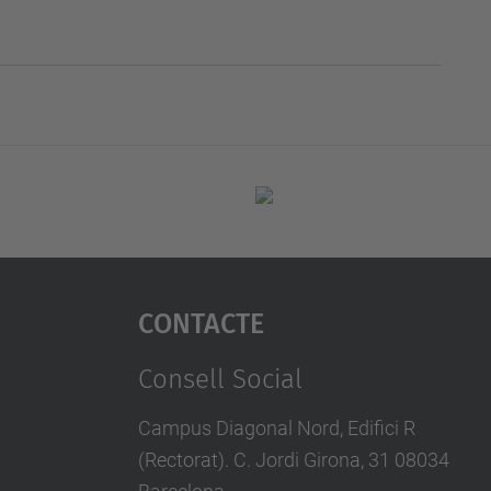
Contacte
Consell Social
Campus Diagonal Nord, Edifici R
(Rectorat). C. Jordi Girona, 31 08034