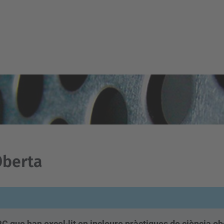
Oberta
 que han excel·lit en incloure pràctiques de ciència ob