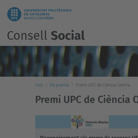
Consell
Social
Inici
Els premis
Premi UPC de Ciència Oberta
Premi UPC de Ciència 
Reconeixement als grups de recerca UPC