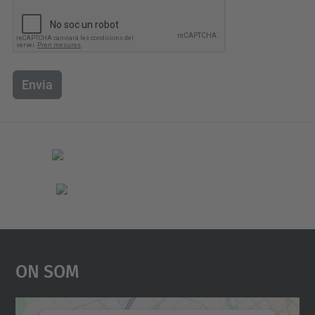
Envia
On Som