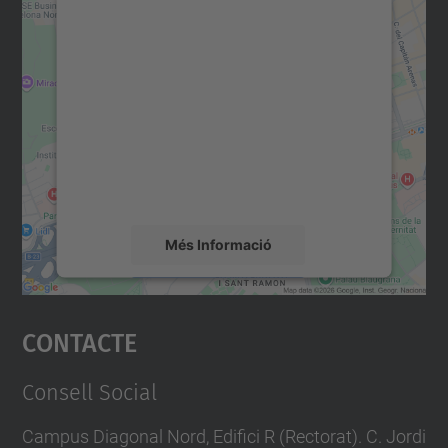
Necessitem el vostre
consentiment per carregar el
servei Google Maps!
Utilitzem un servei de tercers per incrustar
contingut del mapa que pugui recollir dades
sobre la vostra activitat. Reviseu-ne els
detalls i accepteu el servei per veure el
mapa.
Més Informació
Accepta
Contacte
powered by
Usercentrics Consent
Management Platform
Consell Social
Campus Diagonal Nord, Edifici R (Rectorat). C. Jordi