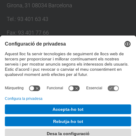
Girona, 31 08034 Barcelona
Tel.
:
93 401 63 43
Fax
:
93 401 77 66
E-mail
:
consell.social@upc.edu
Directori UPC
Formulari de contacte
© UPC
Consell Social
Desenvolupat amb